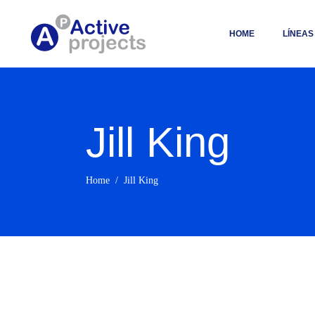
HOME
LÍNEAS
Jill King
Home
/
Jill King