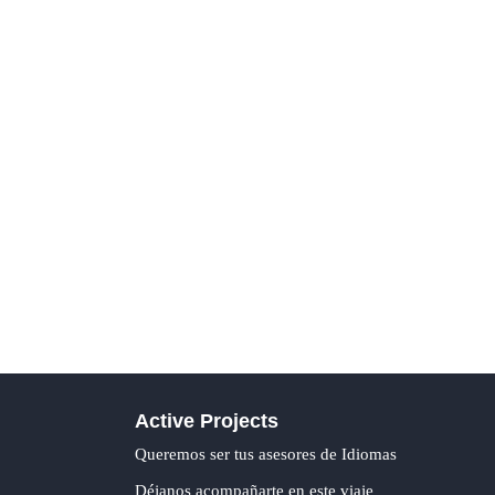
Active Projects
Queremos ser tus asesores de Idiomas
Déjanos acompañarte en este viaje