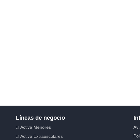
Líneas de negocio
In
Active Menores
Avi
Pol
Active Extraescolares