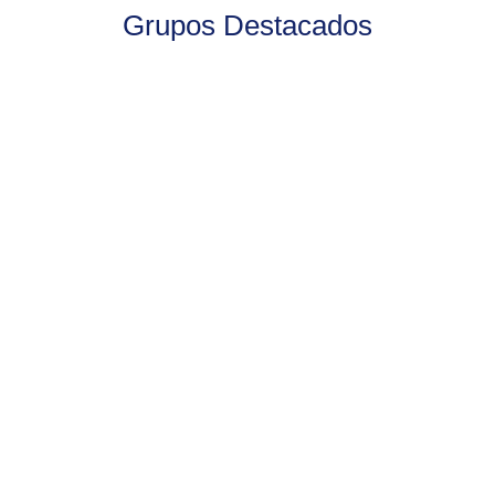
Grupos Destacados
03-04 years
Active Menores
Toddlers
Adquisición de vocabulario cotidiano y su
correcta pronunciación. + info