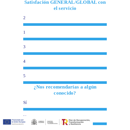
Satisfación GENERAL/GLOBAL con
el servicio
2
1
3
4
5
¿Nos recomendarías a algún
conocido?
Sí
No