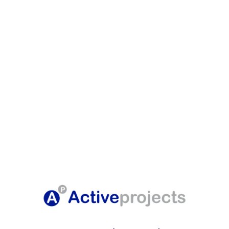
Programas, Clases y
Línea de desarrollo de
con impacto en sectores
Proyectos en inglés
de la sociedad.
Tanto del ámbito público como del ámbito
privado.
+ INFO