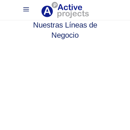
Nuestras Líneas de
Negocio
desde los 3 a los
Cursos y clases de inglés
17 años.
.
grupos
Organizados en 4 grandes
según los
11 niveles
Se distribuyen en
.
estándares de Cambridge
Con objetivos de mejora por cada una de las
destrezas adaptadas a cada nivel.
+ INFO