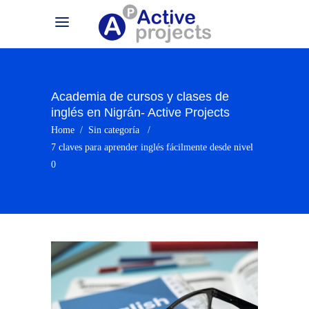
Academia de cursos y clases de
inglés en Nigrán- Active Projects
Home
/
Sin categoría
/
7 claves para aprender inglés fácilmente desde nivel
0