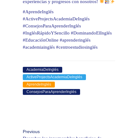
experiencias y progresos con nosotros!
#AprendeInglés
#ActiveProjectsAcademiaDeInglés
#ConsejosParaAprenderInglés
#InglésRápidoYSencillo #DominandoElInglés
#EducaciónOnline #aprenderinglés
#academiainglés #centroestudiosinglés
AcademiaDeInglés
ActiveProjectsAcademiaDeInglés
AprendeInglés
ConsejosParaAprenderInglés
Previous