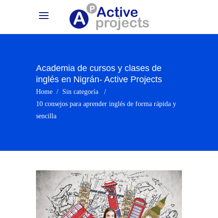
Academia de cursos y clases de
inglés en Nigrán- Active Projects
Home
/
Sin categoría
/
10 consejos para aprender inglés de forma rápida y
sencilla