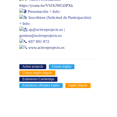
https://youtu.be/VSJXJWGDPXk
Presentación + Info:
Inscribirse (Solicitud de Participación):
+ Info:
ap@activeprojects.es |
gestion@activeprojects.es
697 891 872
www.activeprojects.es
Active projects
Clases Inglés
Clases Inglés Nigrán
Exámenes Cambridge
Exámenes oficiales inglés
Inglés Nigrán