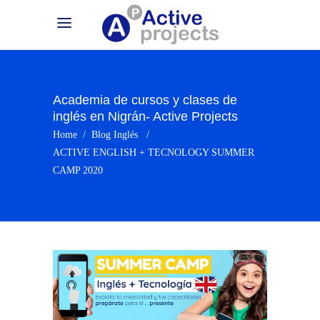
Academia de cursos y clases de
inglés en Nigrán- Active Projects
Home
/
Blog Inglés
/
ACTIVE ENGLISH + TECNOLOGY SUMMER
CAMP 2020