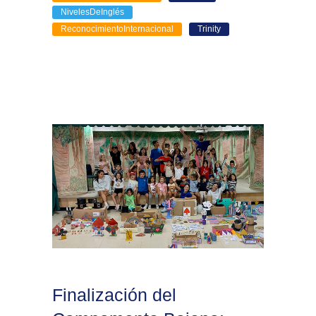
NivelesDeInglés
ReconocimientoInternacional
Trinity
Finalización del