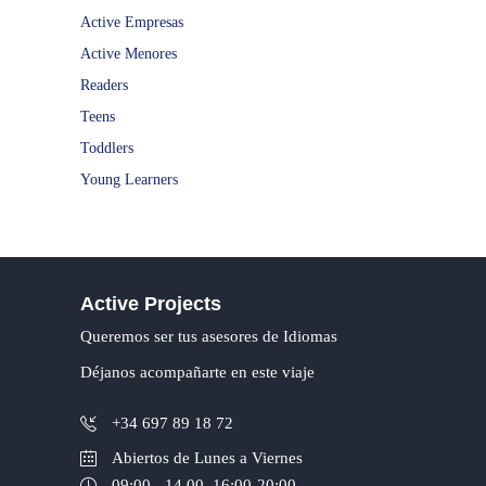
Active Empresas
Active Menores
Readers
Teens
Toddlers
Young Learners
Active Projects
Queremos ser tus asesores de Idiomas
Déjanos acompañarte en este viaje
+34 697 89 18 72
Abiertos de Lunes a Viernes
09:00 - 14.00, 16:00-20:00