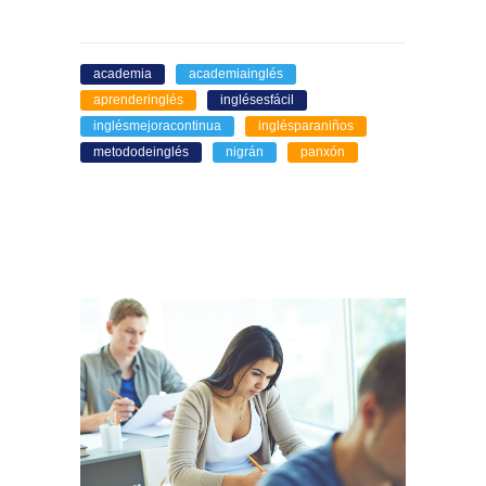
academia
academiainglés
aprenderinglés
inglésesfácil
inglésmejoracontinua
inglésparaniños
metododeinglés
nigrán
panxón