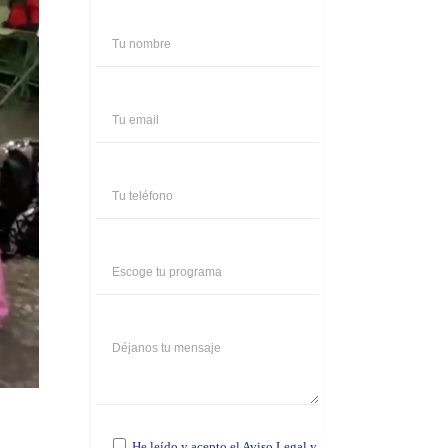
He leído y acepto el
Aviso Legal
y