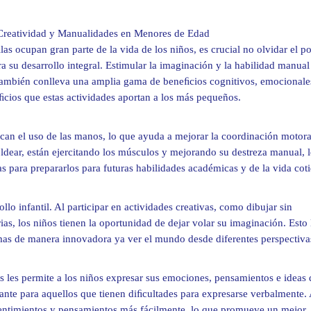
 Creatividad y Manualidades en Menores de Edad
las ocupan gran parte de la vida de los niños, es crucial no olvidar el p
a su desarrollo integral. Estimular la imaginación y la habilidad manual
 también conlleva una amplia gama de beneﬁcios cognitivos, emocionale
eﬁcios que estas actividades aportan a los más pequeños.
ican el uso de las manos, lo que ayuda a mejorar la coordinación motor
moldear, están ejercitando los músculos y mejorando su destreza manual, 
 para prepararlos para futuras habilidades académicas y de la vida coti
llo infantil. Al participar en actividades creativas, como dibujar sin
rias, los niños tienen la oportunidad de dejar volar su imaginación. Esto 
emas de manera innovadora ya ver el mundo desde diferentes perspectiva
es les permite a los niños expresar sus emociones, pensamientos e ideas 
ante para aquellos que tienen diﬁcultades para expresarse verbalmente.
sentimientos y pensamientos más fácilmente, lo que promueve un mejor