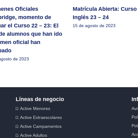
enes Oficiales
Matrícula Abierta: Curso
ridge, momento de
Inglés 23 – 24
ar el Curso 22 – 23: El
15 de agosto de 2023
de alumnos que han ido
men oficial han
bado
agosto de 2023
Líneas de negocio
In
Active Menores
Avi
Pol
Active Extraescolares
Pol
Active Campamentos
Acc
Active Adultos