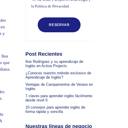
la
Política de Privacidad.
oder
 en
s y
Post Recientes
a ﬁna
Iker Rodríguez y su aprendizaje de
lo que
Inglés en Active Projects
diana.
¿Conoces nuestro método exclusivo de
Aprendizaje de Inglés?
Ventajas de Campamentos de Verano en
Inglés
les
7 claves para aprender inglés fácilmente
s.
desde nivel 0
10 consejos para aprender inglés de
forma rápida y sencilla
de
 A
Nuestras líneas de negocio