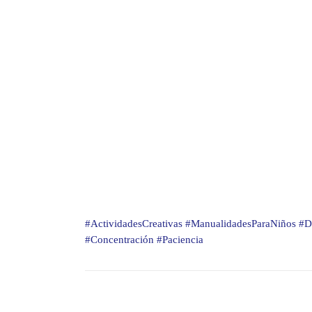
#ActividadesCreativas #ManualidadesParaNiños #De
#Concentración #Paciencia