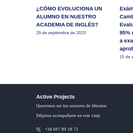
¿CÓMO EVOLUCIONA UN
Exám
ALUMNO EN NUESTRO
Camb
ACADEMIA DE INGLÉS?
Evalu
95% 
29 de septiembre de 2023
a exa
apro
15 de 
Active Projects
Queremos ser tus asesores de Idiomas
Déjanos acompañarte en este viaje
+34 697 89 18 72