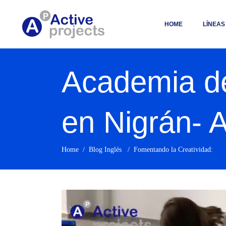
HOME
LÍNEAS
Academia de
en Nigrán- A
Home
/
Blog Inglés
/
Fomentando la Creatividad: