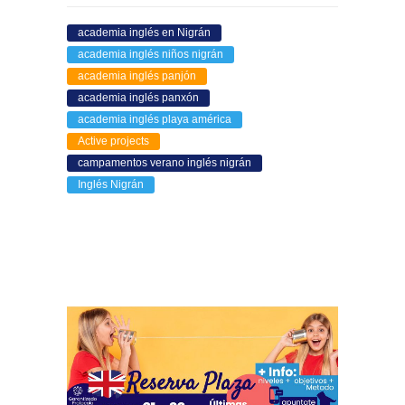
academia inglés en Nigrán
academia inglés niños nigrán
academia inglés panjón
academia inglés panxón
academia inglés playa américa
Active projects
campamentos verano inglés nigrán
Inglés Nigrán