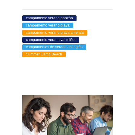
campamento verano panxón
campamento verano playa
campamento verano playa américa
campamento verano val miñor
campamentos de verano en inglés
Summer Camp Beach