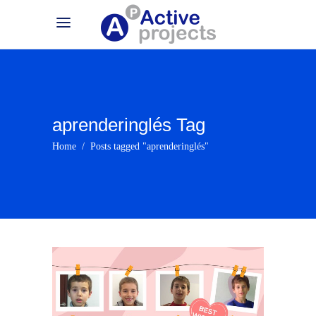
aprenderinglés Tag
Home
/
Posts tagged "aprenderinglés"