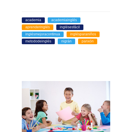
academia
academiainglés
aprenderinglés
inglésesfácil
inglésmejoracontinua
inglésparaniños
metododeinglés
nigrán
panxón