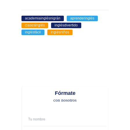
academiainglésnigrán
aprenderinglés
clasesinglés
inglésdivertido
inglésfácil
inglésniños
Fórmate
con nosotros