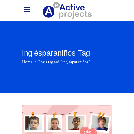
inglésparaniños Tag
Home
/
Posts tagged "inglésparaniños"