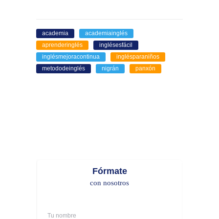
academia
academiainglés
aprenderinglés
inglésesfácil
inglésmejoracontinua
inglésparaniños
metododeinglés
nigrán
panxón
Fórmate
con nosotros