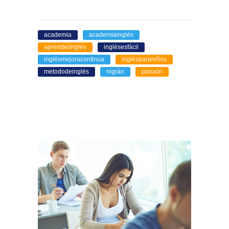
academia
academiainglés
aprenderinglés
inglésesfácil
inglésmejoracontinua
inglésparaniños
metododeinglés
nigrán
panxón