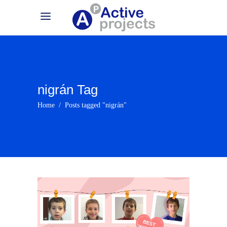
nigrán Tag
Home
/
Posts tagged "nigrán"