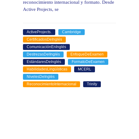
reconocimiento internacional y formato. Desde
Active Projects, se
ActiveProjects.
Cambridge
CertificadosDeInglés
ComunicaciónEnInglés
DestrezasDelInglés
EnfoqueDeExamen
EstándaresDeInglés
FormatoDeExamen
HabilidadesLingüísticas
MCERL
NivelesDeInglés
ReconocimientoInternacional
Trinity