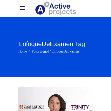
EnfoqueDeExamen Tag
Home
/
Posts tagged "EnfoqueDeExamen"