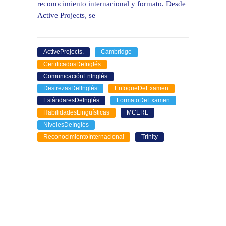
reconocimiento internacional y formato. Desde
Active Projects, se
ActiveProjects.
Cambridge
CertificadosDeInglés
ComunicaciónEnInglés
DestrezasDelInglés
EnfoqueDeExamen
EstándaresDeInglés
FormatoDeExamen
HabilidadesLingüísticas
MCERL
NivelesDeInglés
ReconocimientoInternacional
Trinity