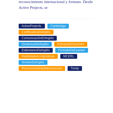
reconocimiento internacional y formato. Desde
Active Projects, se
ActiveProjects.
Cambridge
CertificadosDeInglés
ComunicaciónEnInglés
DestrezasDelInglés
EnfoqueDeExamen
EstándaresDeInglés
FormatoDeExamen
HabilidadesLingüísticas
MCERL
NivelesDeInglés
ReconocimientoInternacional
Trinity