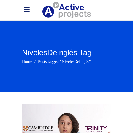
NivelesDeInglés Tag
Home
/
Posts tagged "NivelesDeInglés"