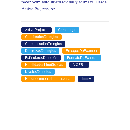
reconocimiento internacional y formato. Desde
Active Projects, se
ActiveProjects.
Cambridge
CertificadosDeInglés
ComunicaciónEnInglés
DestrezasDelInglés
EnfoqueDeExamen
EstándaresDeInglés
FormatoDeExamen
HabilidadesLingüísticas
MCERL
NivelesDeInglés
ReconocimientoInternacional
Trinity