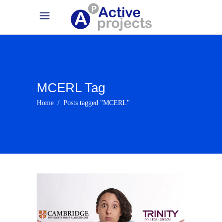
MCERL Tag
Home
/
Posts tagged "MCERL"