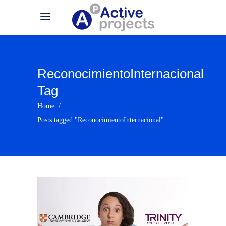
ReconocimientoInternacional
Tag
Home
/
Posts tagged "ReconocimientoInternacional"