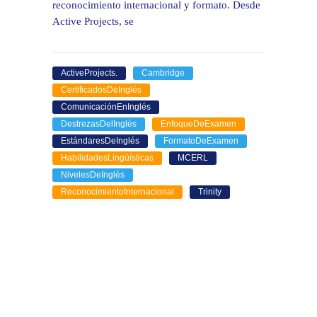
reconocimiento internacional y formato. Desde
Active Projects, se
ActiveProjects.
Cambridge
CertificadosDeInglés
ComunicaciónEnInglés
DestrezasDelInglés
EnfoqueDeExamen
EstándaresDeInglés
FormatoDeExamen
HabilidadesLingüísticas
MCERL
NivelesDeInglés
ReconocimientoInternacional
Trinity